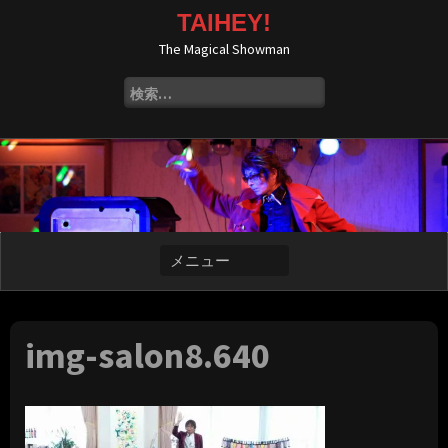
コ
TAIHEY!
ン
The Magical Showman
テ
ン
検
ツ
索:
へ
ス
キ
ッ
プ
img-salon8.640