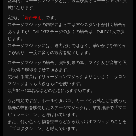
基本的にステージマジックとは、段差があるステージ上での演
技になります。
定義は「
舞台奇術
」です。
ステージマジックの内容によってはアシスタントが付く場合が
ありますが、TAIHEY!ステージの多くの場合は、TAIHEY!1人で演
じます。
ステージマジックには、迫力だけではなく、華やかさや鮮やか
さがあり、一度に多くの観客を魅了します。
ステージマジックの場合、演出効果の為、マイク及び音響や照
明設備の確認をさせて頂きます。
使われる道具はイリュージョンマジックよりも小さく、サロン
マジックよりも大きなものを使います。
観客50～100名様ほどの会場におすすめです。
なお補足ですが、ボールやタバコ、カードやお札などを使った
指先の技術を駆使したステージマジックは、業界用語で「マニ
ピュレーション」と呼ばれています。
また、何か色々な物を空中などから取り出すマジックのことを
「プロダクション」と呼んでいます。