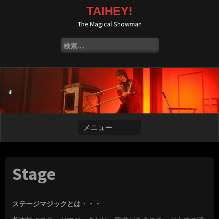
コ
TAIHEY!
ン
The Magical Showman
テ
ン
検
ツ
索:
へ
ス
キ
ッ
プ
Stage
ステージマジックとは・・・