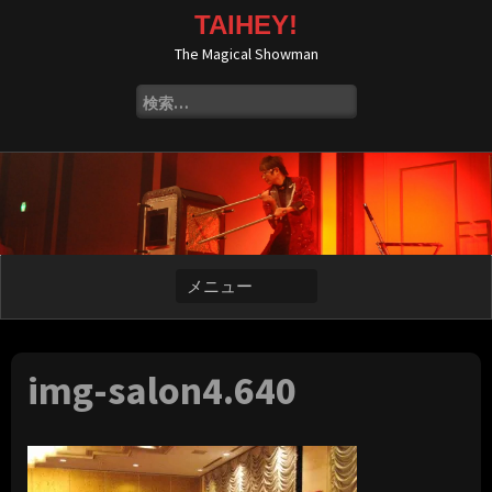
コ
TAIHEY!
ン
The Magical Showman
テ
ン
検
ツ
索:
へ
ス
キ
ッ
プ
img-salon4.640