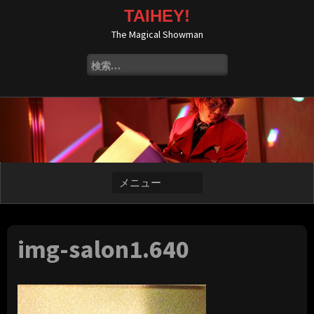
コ
TAIHEY!
ン
The Magical Showman
テ
ン
検
ツ
索:
へ
ス
キ
ッ
プ
img-salon1.640