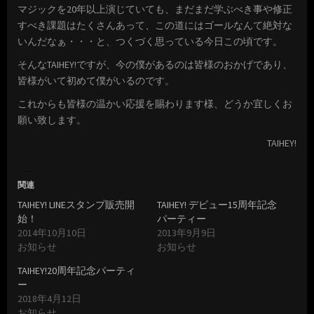
マジックを20年以上演じていても、まだまだ学ぶべき事や修正
すべき課題はたくさんあって、この道にはゴールなんて絶対な
いんだなぁ・・・と、つくづく思っている今日この頃です。
そんなTAIHEY!ですが、今の僕があるのは皆様のおかげであり、
皆様がいて初めて僕がいるのです。
これからも皆様の温かい応援を賜わります様、どうか宜しくお
願い致します。
TAIHEY!
関連
TAIHEY! LINEスタンプ販売開
TAIHEY! デビュー15周年記念
始！
パーティー
2014年10月10日
2013年9月9日
お知らせ
お知らせ
TAIHEY!20周年記念パーティ
ー
2018年4月12日
お知らせ