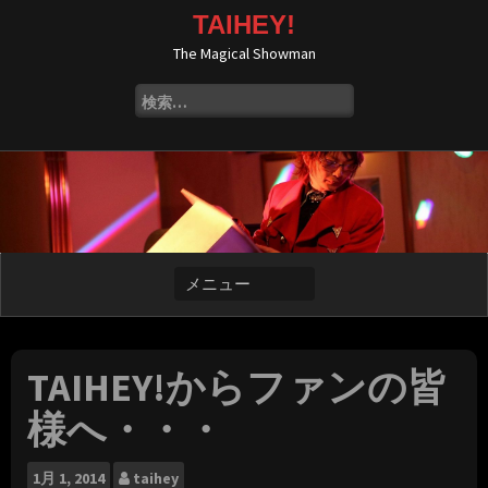
コ
TAIHEY!
ン
The Magical Showman
テ
ン
検
ツ
索:
へ
ス
キ
ッ
プ
TAIHEY!からファンの皆
様へ・・・
1月
1, 2014
taihey