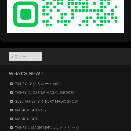
WHAT’S NEW !
TAIHEY! マジカルームvol.1
TAIHEY! CLOSE-UP MAGIC LIVE 2026
2026 TAIHEY! BIRTHDAY MAGIC SHOW
MAGIC NIGHT vol.2
MAGIC NIGHT
TAIHEY!’s MAGIC LIVE ハットトリック