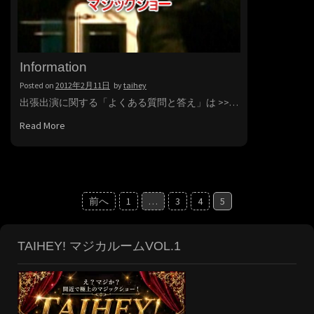
Information
Posted on
2012年2月11日
by
taihey
出張出演に関する「よくある質問と答え」は >>…
Read More
投
前へ
1
…
3
4
5
稿
の
TAIHEY! マジカルームVOL.1
ペ
ー