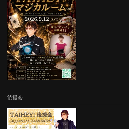
ジ
送
り
後援会