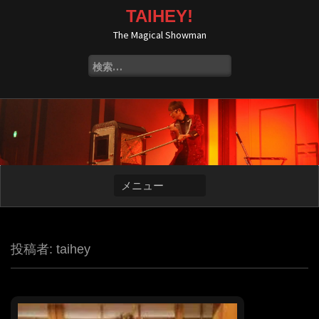
コ
TAIHEY!
ン
The Magical Showman
テ
ン
検
ツ
索:
へ
ス
キ
ッ
プ
投稿者:
taihey