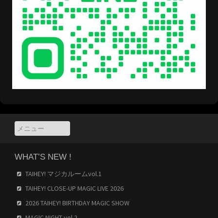
WHAT’S NEW !
TAIHEY! マジカルームvol.1
TAIHEY! CLOSE-UP MAGIC LIVE 2026
2026 TAIHEY! BIRTHDAY MAGIC SHOW
MAGIC NIGHT vol.2