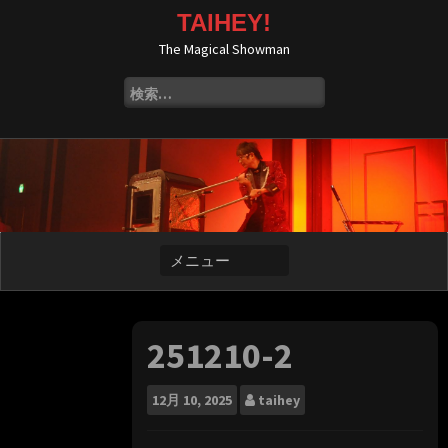
コ
TAIHEY!
ン
The Magical Showman
テ
ン
検
ツ
索:
へ
ス
キ
ッ
プ
251210-2
12月
10, 2025
taihey