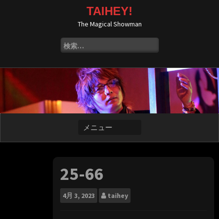
コ
TAIHEY!
ン
The Magical Showman
テ
ン
検
ツ
索:
へ
ス
キ
ッ
プ
25-66
4月
3, 2023
taihey