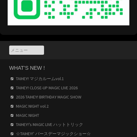
WHAT’S NEW !
TAIHEY! マジカルームvol.1
TAIHEY! CLOSE-UP MAGIC LIVE 2026
2026 TAIHEY! BIRTHDAY MAGIC SHOW
MAGIC NIGHT vol.2
MAGIC NIGHT
TAIHEY!’s MAGIC LIVE ハットトリック
☆TAIHEY!’ バースデーマジックショー☆