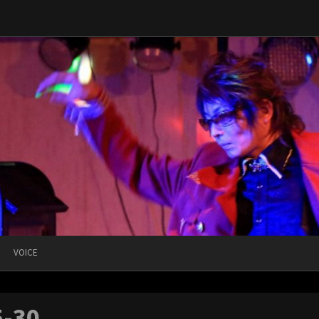
VOICE
5-30