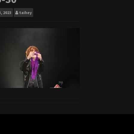
3, 2023
taihey