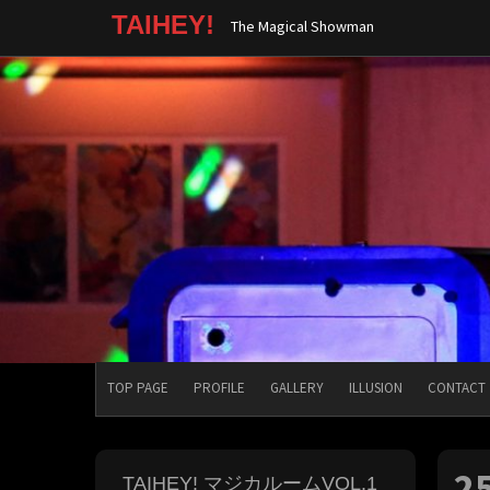
コ
TAIHEY!
The Magical Showman
ン
テ
ン
ツ
へ
ス
キ
ッ
プ
TOP PAGE
PROFILE
GALLERY
ILLUSION
CONTACT
2
TAIHEY! マジカルームVOL.1