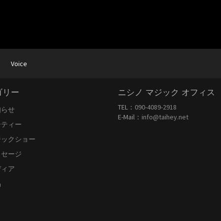
Voice
ゴリー
ニシノ マジック オフィス
TEL：
090-4089-2918
知らせ
E-Mail：
info@taihey.net
ーティー
ジックショー
ッセージ
ディア
品