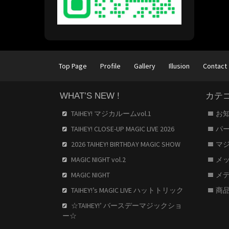
Top Page
Profile
Gallery
Illusion
Contact
WHAT’S NEW !
カテ
TAIHEY! マジカルームvol.1
お
TAIHEY! CLOSE-UP MAGIC LIVE 2026
パ
2026 TAIHEY! BIRTHDAY MAGIC SHOW
マ
MAGIC NIGHT vol.2
メ
MAGIC NIGHT
メ
TAIHEY!’s MAGIC LIVE ハットトリック
商
☆TAIHEY!’ バースデーマジックショ
ー☆