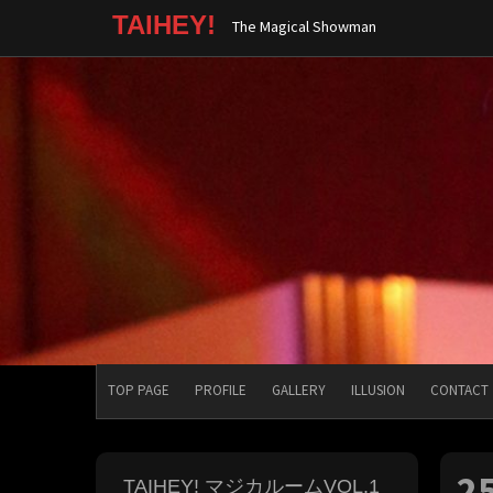
コ
TAIHEY!
The Magical Showman
ン
テ
ン
ツ
へ
ス
キ
ッ
プ
TOP PAGE
PROFILE
GALLERY
ILLUSION
CONTACT
2
TAIHEY! マジカルームVOL.1