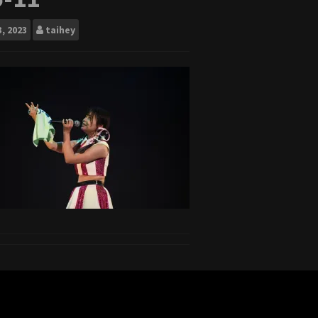
3, 2023
taihey