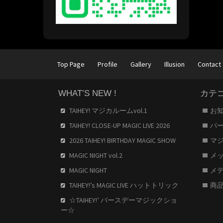
Top Page
Profile
Gallery
Illusion
Contact
WHAT’S NEW !
カテ
TAIHEY! マジカルームvol.1
お
TAIHEY! CLOSE-UP MAGIC LIVE 2026
パ
2026 TAIHEY! BIRTHDAY MAGIC SHOW
マ
MAGIC NIGHT vol.2
メ
MAGIC NIGHT
メ
TAIHEY!’s MAGIC LIVE ハットトリック
商
☆TAIHEY!’ バースデーマジックショ
ー☆