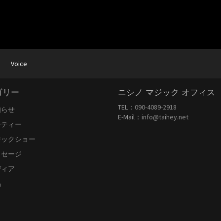
Voice
ゴリー
ニシノ マジック オフィス
TEL：
090-4089-2918
知らせ
E-Mail：
info@taihey.net
ーティー
ジックショー
ッセージ
ディア
品